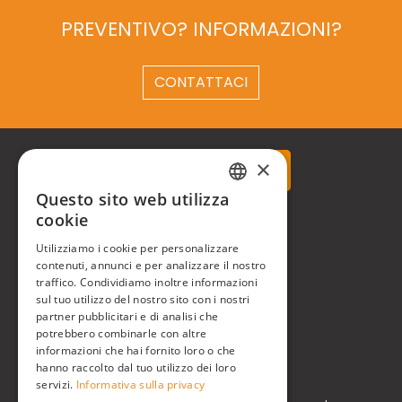
PREVENTIVO? INFORMAZIONI?
CONTATTACI
×
Questo sito web utilizza
ITALIAN
cookie
Real Time® S.r.l.
ENGLISH
Utilizziamo i cookie per personalizzare
P.zzale Arduino, 11 - Milano (MI)
contenuti, annunci e per analizzare il nostro
traffico. Condividiamo inoltre informazioni
Phone
+39 0248519908
sul tuo utilizzo del nostro sito con i nostri
partner pubblicitari e di analisi che
E-mail
info@realtimegroup.it
potrebbero combinarle con altre
informazioni che hai fornito loro o che
hanno raccolto dal tuo utilizzo dei loro
P. IVA / C.F. 02794870960
servizi.
Informativa sulla privacy