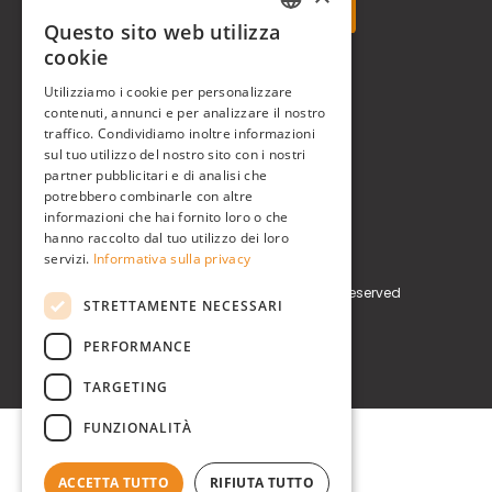
Questo sito web utilizza
ITALIAN
cookie
Real Time® S.r.l.
ENGLISH
Utilizziamo i cookie per personalizzare
contenuti, annunci e per analizzare il nostro
P.zzale Arduino, 11 - Milano (MI)
traffico. Condividiamo inoltre informazioni
sul tuo utilizzo del nostro sito con i nostri
Phone
+39 0248519908
partner pubblicitari e di analisi che
potrebbero combinarle con altre
E-mail
info@realtimegroup.it
informazioni che hai fornito loro o che
hanno raccolto dal tuo utilizzo dei loro
P. IVA / C.F. 02794870960
servizi.
Informativa sulla privacy
Copyright © Real Time® S.r.l. All rights reserved
STRETTAMENTE NECESSARI
Privacy Policy
Cookie Policy
PERFORMANCE
TARGETING
FUNZIONALITÀ
ACCETTA TUTTO
RIFIUTA TUTTO