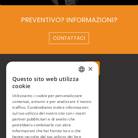
PREVENTIVO? INFORMAZIONI?
CONTATTACI
×
Questo sito web utilizza
ITALIAN
cookie
Real Time® S.r.l.
ENGLISH
Utilizziamo i cookie per personalizzare
P.zzale Arduino, 11 - Milano (MI)
contenuti, annunci e per analizzare il nostro
traffico. Condividiamo inoltre informazioni
Phone
+39 0248519908
sul tuo utilizzo del nostro sito con i nostri
partner pubblicitari e di analisi che
E-mail
info@realtimegroup.it
potrebbero combinarle con altre
informazioni che hai fornito loro o che
P. IVA / C.F. 02794870960
hanno raccolto dal tuo utilizzo dei loro