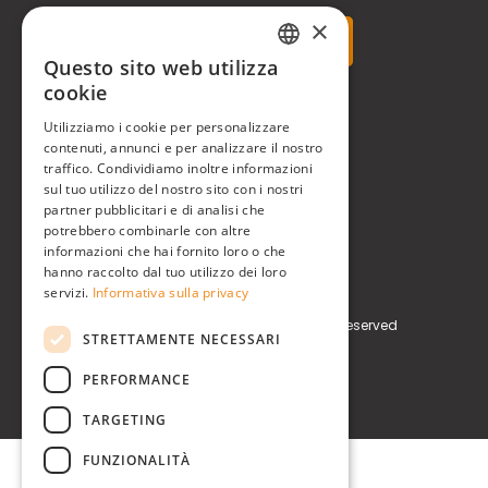
×
Questo sito web utilizza
ITALIAN
cookie
Real Time® S.r.l.
ENGLISH
Utilizziamo i cookie per personalizzare
contenuti, annunci e per analizzare il nostro
P.zzale Arduino, 11 - Milano (MI)
traffico. Condividiamo inoltre informazioni
sul tuo utilizzo del nostro sito con i nostri
Phone
+39 0248519908
partner pubblicitari e di analisi che
potrebbero combinarle con altre
E-mail
info@realtimegroup.it
informazioni che hai fornito loro o che
hanno raccolto dal tuo utilizzo dei loro
P. IVA / C.F. 02794870960
servizi.
Informativa sulla privacy
Copyright © Real Time® S.r.l. All rights reserved
STRETTAMENTE NECESSARI
Privacy Policy
Cookie Policy
PERFORMANCE
TARGETING
FUNZIONALITÀ