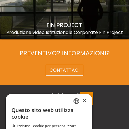
FIN PROJECT
Produzione video Istituzionale Corporate Fin Project
PREVENTIVO? INFORMAZIONI?
CONTATTACI
×
Questo sito web utilizza
ITALIAN
cookie
Real Time® S.r.l.
ENGLISH
Utilizziamo i cookie per personalizzare
P.zzale Arduino, 11 - Milano (MI)