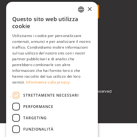
×
Questo sito web utilizza
ITALIAN
cookie
Real Time® S.r.l.
ENGLISH
Utilizziamo i cookie per personalizzare
contenuti, annunci e per analizzare il nostro
P.zzale Arduino, 11 - Milano (MI)
traffico. Condividiamo inoltre informazioni
sul tuo utilizzo del nostro sito con i nostri
Phone
+39 0248519908
partner pubblicitari e di analisi che
potrebbero combinarle con altre
E-mail
info@realtimegroup.it
informazioni che hai fornito loro o che
hanno raccolto dal tuo utilizzo dei loro
P. IVA / C.F. 02794870960
servizi.
Informativa sulla privacy
Copyright © Real Time® S.r.l. All rights reserved
STRETTAMENTE NECESSARI
Privacy Policy
Cookie Policy
PERFORMANCE
TARGETING
FUNZIONALITÀ