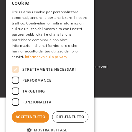
cookie
Real Time® S.r.l.
ENGLISH
Utilizziamo i cookie per personalizzare
contenuti, annunci e per analizzare il nostro
P.zzale Arduino, 11 - Milano (MI)
traffico. Condividiamo inoltre informazioni
sul tuo utilizzo del nostro sito con i nostri
Phone
+39 0248519908
partner pubblicitari e di analisi che
potrebbero combinarle con altre
E-mail
info@realtimegroup.it
informazioni che hai fornito loro o che
hanno raccolto dal tuo utilizzo dei loro
P. IVA / C.F. 02794870960
servizi.
Informativa sulla privacy
Copyright © Real Time® S.r.l. All rights reserved
STRETTAMENTE NECESSARI
Privacy Policy
Cookie Policy
PERFORMANCE
TARGETING
FUNZIONALITÀ
ACCETTA TUTTO
RIFIUTA TUTTO
MOSTRA DETTAGLI