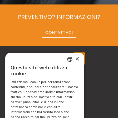
PREVENTIVO? INFORMAZIONI?
CONTATTACI
×
Questo sito web utilizza
ITALIAN
cookie
Real Time® S.r.l.
ENGLISH
Utilizziamo i cookie per personalizzare
P.zzale Arduino, 11 - Milano (MI)
contenuti, annunci e per analizzare il nostro
traffico. Condividiamo inoltre informazioni
Phone
+39 0248519908
sul tuo utilizzo del nostro sito con i nostri
partner pubblicitari e di analisi che
E-mail
info@realtimegroup.it
potrebbero combinarle con altre
informazioni che hai fornito loro o che
P. IVA / C.F. 02794870960
hanno raccolto dal tuo utilizzo dei loro