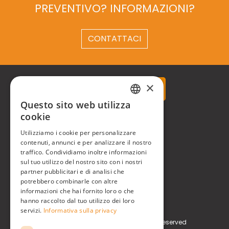
PREVENTIVO? INFORMAZIONI?
CONTATTACI
×
Questo sito web utilizza
ITALIAN
cookie
Real Time® S.r.l.
ENGLISH
Utilizziamo i cookie per personalizzare
P.zzale Arduino, 11 - Milano (MI)
contenuti, annunci e per analizzare il nostro
traffico. Condividiamo inoltre informazioni
Phone
+39 0248519908
sul tuo utilizzo del nostro sito con i nostri
partner pubblicitari e di analisi che
E-mail
info@realtimegroup.it
potrebbero combinarle con altre
informazioni che hai fornito loro o che
hanno raccolto dal tuo utilizzo dei loro
P. IVA / C.F. 02794870960
servizi.
Informativa sulla privacy
Copyright © Real Time® S.r.l. All rights reserved