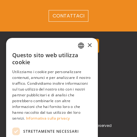
CONTATTACI
×
Questo sito web utilizza
ITALIAN
cookie
Real Time® S.r.l.
ENGLISH
Utilizziamo i cookie per personalizzare
P.zzale Arduino, 11 - Milano (MI)
contenuti, annunci e per analizzare il nostro
traffico. Condividiamo inoltre informazioni
Phone
+39 0248519908
sul tuo utilizzo del nostro sito con i nostri
partner pubblicitari e di analisi che
potrebbero combinarle con altre
E-mail
info@realtimegroup.it
informazioni che hai fornito loro o che
hanno raccolto dal tuo utilizzo dei loro
P. IVA / C.F. 02794870960
servizi.
Informativa sulla privacy
Copyright © Real Time® S.r.l. All rights reserved
STRETTAMENTE NECESSARI
Privacy Policy
Cookie Policy