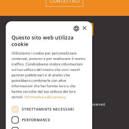
CONTATTACI
×
Questo sito web utilizza
ITALIAN
cookie
Real Time® S.r.l.
ENGLISH
Utilizziamo i cookie per personalizzare
P.zzale Arduino, 11 - Milano (MI)
contenuti, annunci e per analizzare il nostro
traffico. Condividiamo inoltre informazioni
sul tuo utilizzo del nostro sito con i nostri
Phone
+39 0248519908
partner pubblicitari e di analisi che
potrebbero combinarle con altre
E-mail
info@realtimegroup.it
informazioni che hai fornito loro o che
hanno raccolto dal tuo utilizzo dei loro
P. IVA / C.F. 02794870960
servizi.
Informativa sulla privacy
Copyright © Real Time® S.r.l. All rights reserved
STRETTAMENTE NECESSARI
Privacy Policy
Cookie Policy
PERFORMANCE