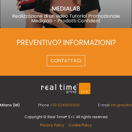
MEDIALAB
Realizzazione di un video Tutorial Promozionale
Medialab - Prodotti Confident
PREVENTIVO? INFORMAZIONI?
CONTATTACI
 Milano (MI)
Phone
+39 0248519908
E-mail
info@realtim
Copyright © Real Time® S.r.l. All rights reserved
Privacy Policy
Cookie Policy