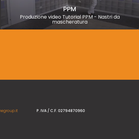
PPM
Produzione video Tutorial PPM - Nastri da
mascheratura
P. IVA / C.F. 02794870960
egroup.it