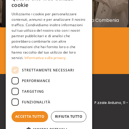
cookie
ENGLISH
COMBENIA
Utilizziamo i cookie per personalizzare
Produzione video tutorial Piattaforma Combenia
contenuti, annunci e per analizzare il nostro
traffico. Condividiamo inoltre informazioni
sul tuo utilizzo del nostro sito con i nostri
partner pubblicitari e di analisi che
potrebbero combinarle con altre
informazioni che hai fornito loro o che
hanno raccolto dal tuo utilizzo dei loro
servizi.
Informativa sulla privacy
STRETTAMENTE NECESSARI
PERFORMANCE
TARGETING
FUNZIONALITÀ
Real Time® S.r.l.
P.zzale Arduino, 11 -
ACCETTA TUTTO
RIFIUTA TUTTO