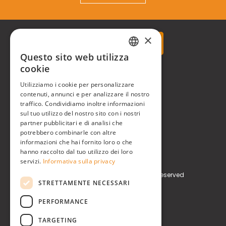
×
Questo sito web utilizza
ITALIAN
cookie
Real Time® S.r.l.
ENGLISH
Utilizziamo i cookie per personalizzare
P.zzale Arduino, 11 - Milano (MI)
contenuti, annunci e per analizzare il nostro
traffico. Condividiamo inoltre informazioni
sul tuo utilizzo del nostro sito con i nostri
Phone
+39 0248519908
partner pubblicitari e di analisi che
potrebbero combinarle con altre
E-mail
info@realtimegroup.it
informazioni che hai fornito loro o che
hanno raccolto dal tuo utilizzo dei loro
P. IVA / C.F. 02794870960
servizi.
Informativa sulla privacy
Copyright © Real Time® S.r.l. All rights reserved
STRETTAMENTE NECESSARI
Privacy Policy
Cookie Policy
PERFORMANCE
TARGETING