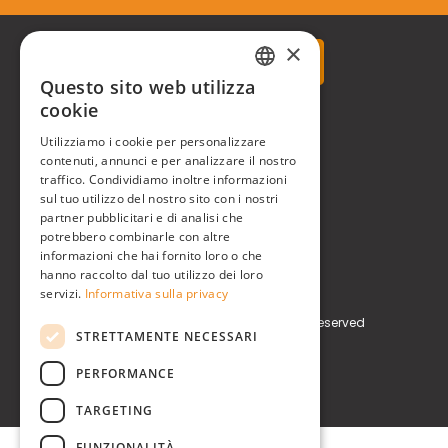
×
Questo sito web utilizza
ITALIAN
cookie
Real Time® S.r.l.
ENGLISH
Utilizziamo i cookie per personalizzare
contenuti, annunci e per analizzare il nostro
P.zzale Arduino, 11 - Milano (MI)
traffico. Condividiamo inoltre informazioni
sul tuo utilizzo del nostro sito con i nostri
Phone
+39 0248519908
partner pubblicitari e di analisi che
potrebbero combinarle con altre
E-mail
info@realtimegroup.it
informazioni che hai fornito loro o che
hanno raccolto dal tuo utilizzo dei loro
P. IVA / C.F. 02794870960
servizi.
Informativa sulla privacy
Copyright © Real Time® S.r.l. All rights reserved
STRETTAMENTE NECESSARI
Privacy Policy
Cookie Policy
PERFORMANCE
TARGETING
FUNZIONALITÀ