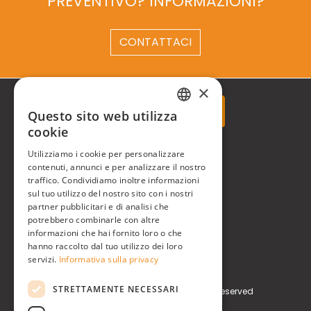
PREVENTIVO? INFORMAZIONI?
CONTATTACI
×
Questo sito web utilizza
ITALIAN
cookie
ENGLISH
Real Time® S.r.l.
Utilizziamo i cookie per personalizzare
contenuti, annunci e per analizzare il nostro
traffico. Condividiamo inoltre informazioni
P.zzale Arduino, 11 - Milano (MI)
sul tuo utilizzo del nostro sito con i nostri
partner pubblicitari e di analisi che
Phone
+39 0248519908
potrebbero combinarle con altre
informazioni che hai fornito loro o che
E-mail
info@realtimegroup.it
hanno raccolto dal tuo utilizzo dei loro
servizi.
Informativa sulla privacy
P. IVA / C.F. 02794870960
STRETTAMENTE NECESSARI
Copyright © Real Time® S.r.l. All rights reserved
Privacy Policy
Cookie Policy