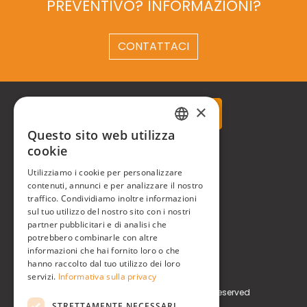
PREVENTIVO? INFORMAZIONI?
CONTATTACI
×
Questo sito web utilizza
ITALIAN
cookie
Real Time® S.r.l.
ENGLISH
Utilizziamo i cookie per personalizzare
P.zzale Arduino, 11 - Milano (MI)
contenuti, annunci e per analizzare il nostro
traffico. Condividiamo inoltre informazioni
Phone
+39 0248519908
sul tuo utilizzo del nostro sito con i nostri
partner pubblicitari e di analisi che
E-mail
info@realtimegroup.it
potrebbero combinarle con altre
informazioni che hai fornito loro o che
hanno raccolto dal tuo utilizzo dei loro
P. IVA / C.F. 02794870960
servizi.
Informativa sulla privacy
Copyright © Real Time® S.r.l. All rights reserved
STRETTAMENTE NECESSARI