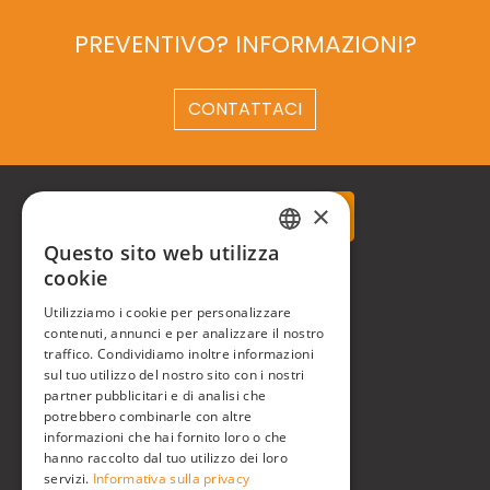
PREVENTIVO? INFORMAZIONI?
CONTATTACI
×
Questo sito web utilizza
ITALIAN
cookie
Real Time® S.r.l.
ENGLISH
Utilizziamo i cookie per personalizzare
P.zzale Arduino, 11 - Milano (MI)
contenuti, annunci e per analizzare il nostro
traffico. Condividiamo inoltre informazioni
Phone
+39 0248519908
sul tuo utilizzo del nostro sito con i nostri
partner pubblicitari e di analisi che
E-mail
info@realtimegroup.it
potrebbero combinarle con altre
informazioni che hai fornito loro o che
P. IVA / C.F. 02794870960
hanno raccolto dal tuo utilizzo dei loro
servizi.
Informativa sulla privacy